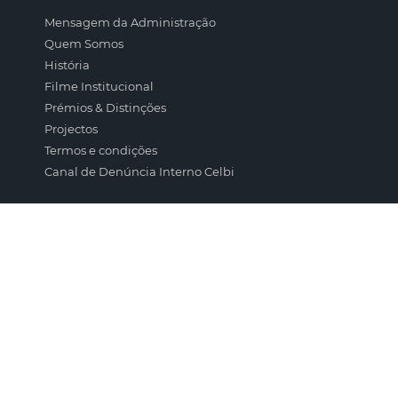
Mensagem da Administração
Quem Somos
História
Filme Institucional
Prémios & Distinções
Projectos
Termos e condições
Canal de Denúncia Interno Celbi
O GRUPO
Altri
Empresas do Grupo
A FLORESTA
Floresta Portuguesa
O Eucalipto